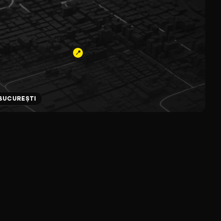
📍
 BUCUREȘTI