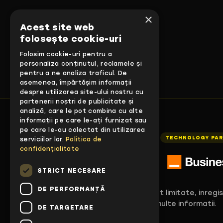
×
Acest site web
folosește cookie-uri
Folosim cookie-uri pentru a
personaliza conținutul, reclamele și
pentru a ne analiza traficul. De
asemenea, împărtășim informații
despre utilizarea site-ului nostru cu
partenerii noștri de publicitate și
analiză, care le pot combina cu alte
informații pe care le-ați furnizat sau
pe care le-au colectat din utilizarea
INITIATED BY
POWERED BY
TECHNOLOGY PA
serviciilor lor.
Politica de
confidențialitate
STRICT NECESARE
DE PERFORMANȚĂ
Programul este gratuit, locurile sunt limitate, inregi
interesul si fii primul care afla mai multe informatii.
DE TARGETARE