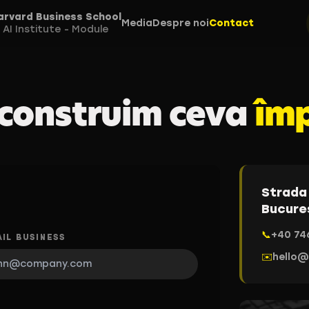
arvard Business School
Media
Despre noi
Contact
AI Institute - Module
 construim ceva
îm
Strada 
Bucure
📞
+40 74
IL BUSINESS
✉️
hello@