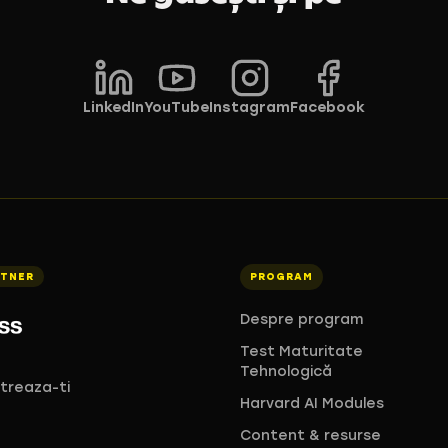
LinkedIn
YouTube
Instagram
Facebook
RTNER
PROGRAM
Despre program
Test Maturitate
Tehnologică
streaza-ti
Harvard AI Modules
Content & resurse