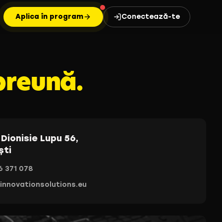
Aplica în program
Conectează-te
preună.
Dionisie Lupu 56,
ști
6 371 078
innovationsolutions.eu