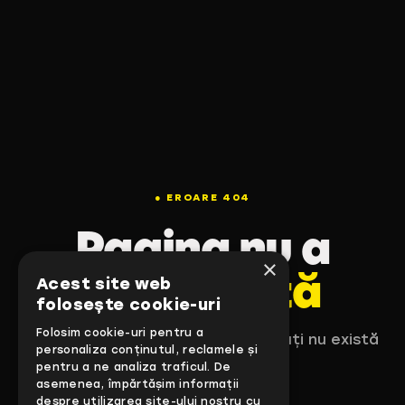
● EROARE 404
Pagina nu a
×
fost găsită
Acest site web
folosește cookie-uri
Folosim cookie-uri pentru a
Ne pare rău, pagina pe care o cauți nu există
personaliza conținutul, reclamele și
sau a fost mutată.
pentru a ne analiza traficul. De
asemenea, împărtășim informații
despre utilizarea site-ului nostru cu