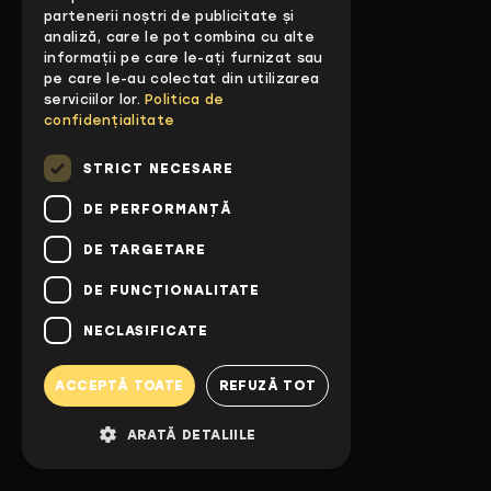
partenerii noștri de publicitate și
Înapoi acasă
analiză, care le pot combina cu alte
informații pe care le-ați furnizat sau
pe care le-au colectat din utilizarea
serviciilor lor.
Politica de
confidențialitate
404
STRICT NECESARE
DE PERFORMANȚĂ
DE TARGETARE
DE FUNCŢIONALITATE
NECLASIFICATE
ACCEPTĂ TOATE
REFUZĂ TOT
ARATĂ DETALIILE