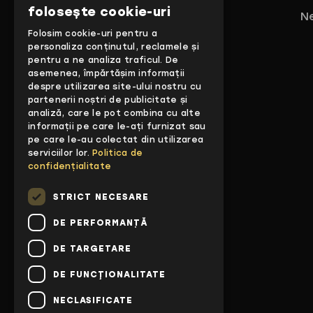
folosește cookie-uri
Ne
Folosim cookie-uri pentru a
personaliza conținutul, reclamele și
pentru a ne analiza traficul. De
asemenea, împărtășim informații
despre utilizarea site-ului nostru cu
partenerii noștri de publicitate și
analiză, care le pot combina cu alte
informații pe care le-ați furnizat sau
pe care le-au colectat din utilizarea
serviciilor lor.
Politica de
confidențialitate
STRICT NECESARE
DE PERFORMANȚĂ
DE TARGETARE
DE FUNCŢIONALITATE
NECLASIFICATE