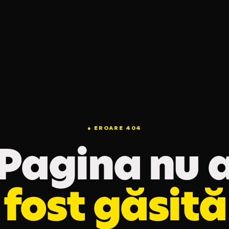
● EROARE 404
Pagina nu 
fost găsită