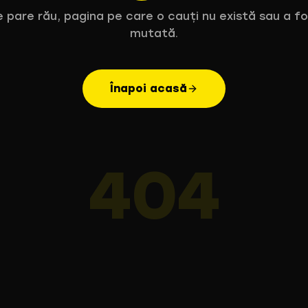
 pare rău, pagina pe care o cauți nu există sau a f
mutată.
Înapoi acasă
404