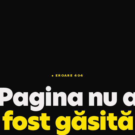
● EROARE 404
Pagina nu 
fost găsită