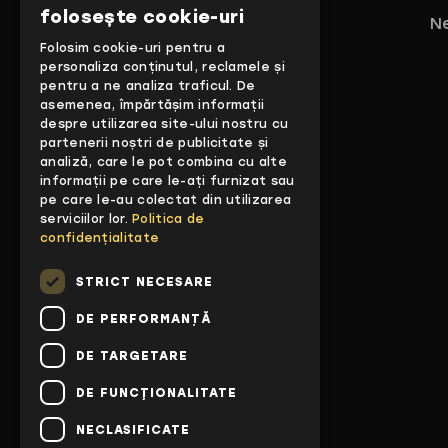
folosește cookie-uri
Ne
Folosim cookie-uri pentru a
personaliza conținutul, reclamele și
pentru a ne analiza traficul. De
asemenea, împărtășim informații
despre utilizarea site-ului nostru cu
partenerii noștri de publicitate și
analiză, care le pot combina cu alte
informații pe care le-ați furnizat sau
pe care le-au colectat din utilizarea
serviciilor lor.
Politica de
confidențialitate
STRICT NECESARE
DE PERFORMANȚĂ
DE TARGETARE
DE FUNCŢIONALITATE
NECLASIFICATE