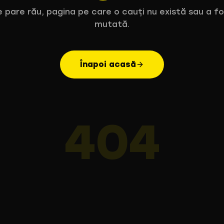
 pare rău, pagina pe care o cauți nu există sau a f
mutată.
Înapoi acasă
404