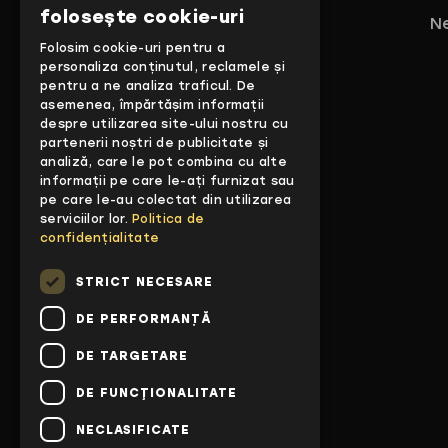
folosește cookie-uri
Ne
Folosim cookie-uri pentru a
personaliza conținutul, reclamele și
pentru a ne analiza traficul. De
asemenea, împărtășim informații
despre utilizarea site-ului nostru cu
partenerii noștri de publicitate și
analiză, care le pot combina cu alte
informații pe care le-ați furnizat sau
pe care le-au colectat din utilizarea
serviciilor lor.
Politica de
confidențialitate
STRICT NECESARE
DE PERFORMANȚĂ
DE TARGETARE
DE FUNCŢIONALITATE
NECLASIFICATE