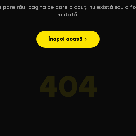
 pare rău, pagina pe care o cauți nu există sau a f
mutată.
Înapoi acasă
404