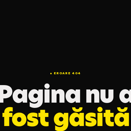
● EROARE 404
Pagina nu 
fost găsită